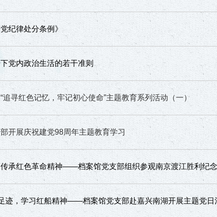
产党纪律处分条例》
势下党内政治生活的若干准则
“追寻红色记忆，牢记初心使命”主题教育系列活动（一）
部开展庆祝建党98周年主题教育学习
，传承红色革命精神——档案馆党支部组织参观南京渡江胜利纪
”足迹，学习红船精神——档案馆党支部赴嘉兴南湖开展主题党日