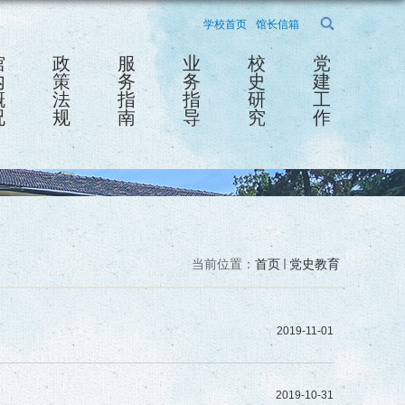
学校首页
馆长信箱
馆
政
服
业
校
党
内
策
务
务
史
建
概
法
指
指
研
工
况
规
南
导
究
作
当前位置：
首页
党史教育
2019-11-01
2019-10-31